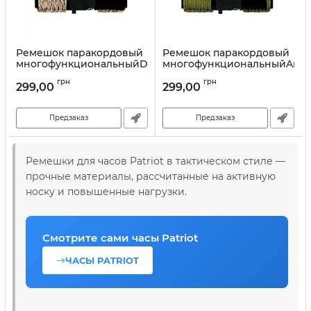
Ремешок паракордовый
Ремешок паракордовый
многофункциональныйDesert
многофункциональныйArm
Camo New
Green New
грн
грн
299,00
299,00
Предзаказ
Предзаказ
Ремешки для часов Patriot в тактическом стиле —
прочные материалы, рассчитанные на активную
носку и повышенные нагрузки.
Смотрите сами часы Patriot
ЧАСЫ PATRIOT