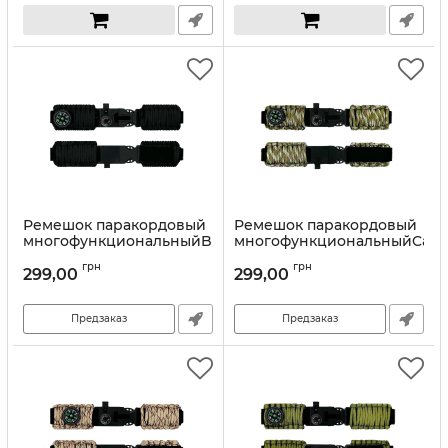
Ремешок паракордовый
Ремешок паракордовый
многофункциональныйBlack
многофункциональныйCam
New
Green New
грн
грн
299,00
299,00
Предзаказ
Предзаказ