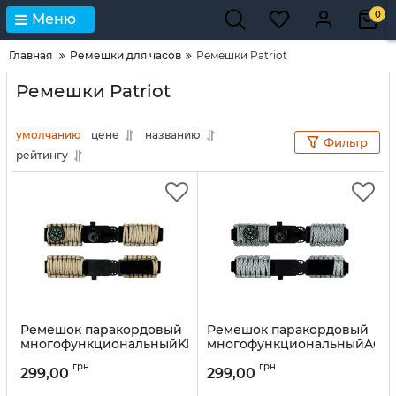
0
Меню
Главная
Ремешки для часов
Ремешки Patriot
Ремешки Patriot
умолчанию
цене
названию
Фильтр
рейтингу
Ремешок паракордовый
Ремешок паракордовый
многофункциональныйKhaki
многофункциональныйACU
New
New
грн
грн
299,00
299,00