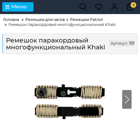
0
Меню
Головна
Ремешки для часов
Ремешки Patriot
Ремешок паракордовый многофункциональный Khaki
Ремешок паракордовый
1051
Артикул:
многофункциональный Khaki