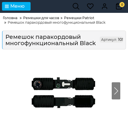
0
Меню
Головна
Ремешки для часов
Ремешки Patriot
Ремешок паракордовый многофункциональный Black
Ремешок паракордовый
1051
Артикул:
многофункциональный Black